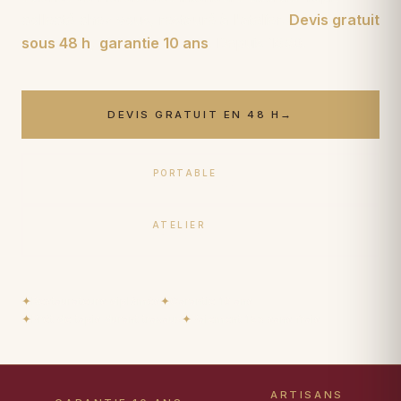
collecté chez vous, restauré à l'atelier.
Devis gratuit
sous 48 h
,
garantie 10 ans
. Depuis
1950
.
DEVIS GRATUIT EN 48 H
→
PORTABLE
06 17 59 32 54
ATELIER
09 50 91 88 85
✦
Restaurateurs diplômés
✦
Garantie 10 ans
✦
Prêt de tapis durant travaux
✦
Paiement 15× sans frais
ARTISANS