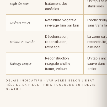
Un tapis sain
Dégât des eaux
traitement des
stabilisées
auréoles
Reteinture végétale,
L'éclat d'ori
Couleurs ternies
ravivage brin par brin
sans trahir l
Déodorisation,
La zone cal
Brûlures & incendie
reconstitution,
reconstruite
retissage
éliminée
Reconstruction
Un tapis anc
Retissage complet
intégrale chaîne,
sauvé dans 
trame, velours
entier
DÉLAIS INDICATIFS · VARIABLES SELON L'ÉTAT
RÉEL DE LA PIÈCE · PRIX TOUJOURS SUR DEVIS
GRATUIT