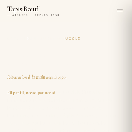
·
Tapis
Bœuf
ATELIER · DEPUIS 1950
›
›
ACCUEIL
RESTAURATION
UCCLE
Restauration et réparation
artisanales de tapis à Uccle
Réparation
à la main
depuis 1950.
Au sud de Bruxelles, nos
Fil par fil
,
nœud par nœud
.
restaurateurs-tisserands assurent la restauration et
la
réparation de tapis à Uccle
—
franges
,
bordures, trous, mites, dégâts des eaux, brûlures,
velours
et couleurs, sur les tapis turcs et les
soieries de Hereke des intérieurs ucclois. Tapis