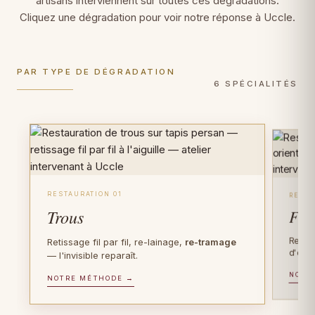
artisans interviennent sur toutes ces dégradations.
Cliquez une dégradation pour voir notre réponse à Uccle.
PAR TYPE DE DÉGRADATION
6 SPÉCIALITÉS
RESTAURATION 01
RESTA
Trous
Fra
Recons
Retissage fil par fil, re-lainage,
re-tramage
d'orig
— l'invisible reparaît.
NOTR
PIÈCES D'EXCEPTION
NOTRE MÉTHODE →
FIBRE PRÉCIEUSE
Tapis anciens
Tapis en soie