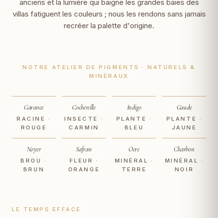
anciens et la lumière qui baigne les grandes baies des
villas fatiguent les couleurs ; nous les rendons sans jamais
recréer la palette d'origine.
NOTRE ATELIER DE PIGMENTS · NATURELS &
MINÉRAUX
Garance
Cochenille
Indigo
Gaude
RACINE ·
INSECTE ·
PLANTE ·
PLANTE ·
ROUGE
CARMIN
BLEU
JAUNE
Noyer
Safran
Ocre
Charbon
BROU ·
FLEUR ·
MINÉRAL ·
MINÉRAL ·
BRUN
ORANGE
TERRE
NOIR
LE TEMPS EFFACE