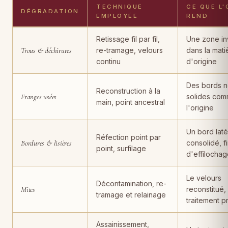
TECHNIQUE
CE QUE L'
DÉGRADATION
EMPLOYÉE
REND
Dégradations de tapis, techniques de restauration employées, rés
Retissage fil par fil,
Une zone inv
Trous & déchirures
re-tramage, velours
dans la mati
continu
d'origine
Des bords n
Reconstruction à la
Franges usées
solides com
main, point ancestral
l'origine
Un bord laté
Réfection point par
Bordures & lisières
consolidé, f
point, surfilage
d'effilocha
Le velours
Décontamination, re-
Mites
reconstitué,
tramage et relainage
traitement p
Assainissement,