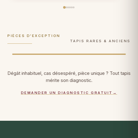
Plus de 100 ans d'âge ? Gestes de
Soie sur soie, Tabriz, Qom, Hereke : gestes
conservation muséale
, documentation
ultra-délicats, faiblesses de trame
photographique, certificat patrimonial.
consolidées fil par fil.
PIÈCES D'EXCEPTION
DÉCOUVRIR →
DÉCOUVRIR →
TAPIS RARES & ANCIENS
Dégât inhabituel, cas désespéré, pièce unique ? Tout tapis
mérite son diagnostic.
DEMANDER UN DIAGNOSTIC GRATUIT
→