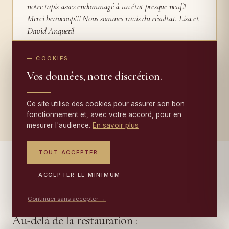
notre tapis assez endommagé à un état presque neuf!!
Merci beaucoup!!! Nous sommes ravis du résultat. Lisa et
David Anquetil
LISA ANQUETIL · JUILLET 2026
— COOKIES
Vos données, notre discrétion.
LIRE TOUS LES TÉMOIGNAGES →
Ce site utilise des cookies pour assurer son bon
fonctionnement et, avec votre accord, pour en
mesurer l'audience.
En savoir plus
TOUT ACCEPTER
ACCEPTER LE MINIMUM
— AU-DELÀ DE LA RESTAURATION
Continuer sans accepter →
Au-delà de la restauration :