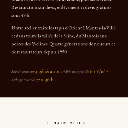
Restauration sur devis, enlèvement et devis gratuits
sous 48 h.
Notre atelier traite les tapis d'Orient à Mantes-la-Ville
et dans toute la vallée de la Seine, du Mantois aux
portes des Yvelines. Quatre générations de noueurs et
de restaurateurs depuis 1950.
4 générations
89 €/m²
Savoir-faire sur
✦
Soie nettoyée dès
✦
72 à 96 h
Séchage contrôlé
— I · NOTRE MÉTIER