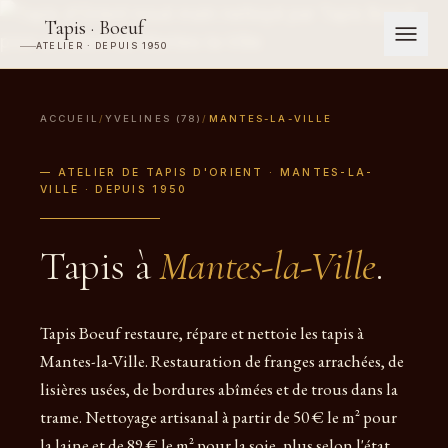
Tapis · Boeuf
ATELIER · DEPUIS 1950
ACCUEIL
/
YVELINES (78)
/
MANTES-LA-VILLE
— ATELIER DE TAPIS D'ORIENT · MANTES-LA-
VILLE · DEPUIS 1950
Tapis à
Mantes-la-Ville
.
Tapis Boeuf restaure, répare et nettoie les tapis à
Mantes-la-Ville. Restauration de franges arrachées, de
lisières usées, de bordures abîmées et de trous dans la
trame. Nettoyage artisanal à partir de 50 € le m² pour
la laine et de 89 € le m² pour la soie, plus selon l'état.