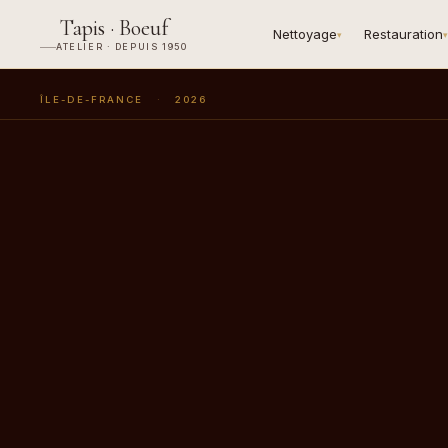
Tapis · Boeuf
Nettoyage
Restauration
▾
▾
ATELIER · DEPUIS 1950
ÎLE-DE-FRANCE
·
2026