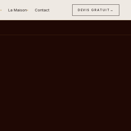
n
La Maison
Contact
DEVIS GRATUIT
→
▾
▾