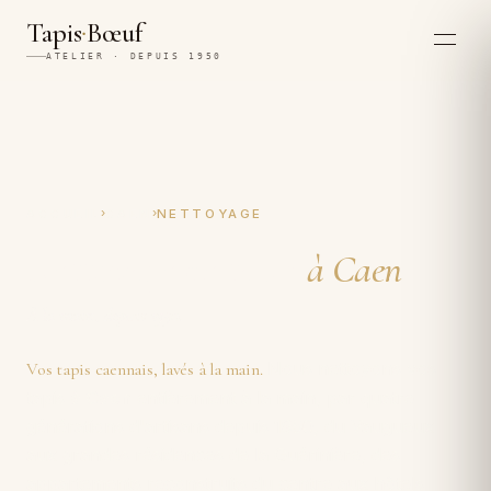
·
Tapis
Bœuf
ATELIER · DEPUIS 1950
›
›
ACCUEIL
CAEN
NETTOYAGE
Nettoyage de tapis
à Caen
À la main, depuis 1950.
Nous nettoyons vos
Vos tapis caennais, lavés à la main.
tapis
à Caen
entièrement à la main, par quatre
générations d'artisans depuis 1950, du Vaugueux
aux grandes résidences de la Guérinière, des
appartements reconstruits du centre aux hôtels