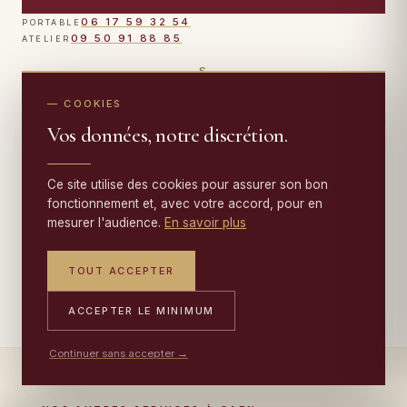
06 17 59 32 54
PORTABLE
09 50 91 88 85
ATELIER
S
O
E
N
Saint-Malo
Caen
Marseille
Strasbourg
Lyon
Espagne
Belgique
Monaco
Luxembourg
Italie
Allemagne
Suisse
— COOKIES
France
PAYS
VILLES FRANÇAISES
Vos données, notre discrétion.
ATELIER FAMILIAL · DEPUIS 1950
Ce site utilise des cookies pour assurer son bon
fonctionnement et, avec votre accord, pour en
·
·
·
🇫🇷 FRANCE
🇧🇪 BELGIQUE
🇱🇺 LUXEMBOURG
mesurer l'audience.
En savoir plus
·
·
·
🇩🇪 ALLEMAGNE
🇨🇭 SUISSE
🇮🇹 ITALIE
·
🇲🇨 MONACO
🇪🇸 ESPAGNE
TOUT ACCEPTER
ACCEPTER LE MINIMUM
Continuer sans accepter →