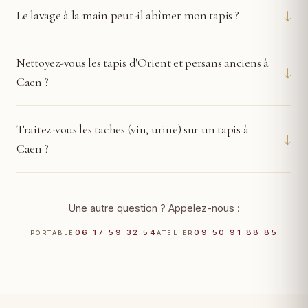
↓
Le lavage à la main peut-il abîmer mon tapis ?
Nettoyez-vous les tapis d'Orient et persans anciens à
↓
Caen ?
Traitez-vous les taches (vin, urine) sur un tapis à
↓
Caen ?
Une autre question ? Appelez-nous :
06 17 59 32 54
09 50 91 88 85
PORTABLE
ATELIER