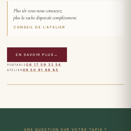
Plus tôt vous nous contactez,
plus la tache disparaît complètement.
CONSEIL DE L'ATELIER
EN SAVOIR PLUS
→
CAS TRAITÉ
Tapis persan · tache de café et auréole · 48 h après
06 17 59 32 54
PORTABLE
intervention
09 50 91 88 85
ATELIER
TOUCHER POUR VOIR APRÈS
AVANT
UNE QUESTION SUR VOTRE TAPIS ?