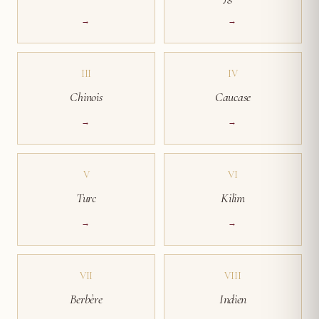
→
→
III
IV
Chinois
Caucase
→
→
V
VI
Turc
Kilim
→
→
VII
VIII
Berbère
Indien