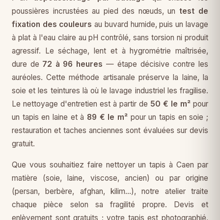
poussières incrustées au pied des nœuds, un
test de
fixation des couleurs
au buvard humide, puis un lavage
à plat à l'eau claire au pH contrôlé, sans torsion ni produit
agressif. Le séchage, lent et à hygrométrie maîtrisée,
dure de
72 à 96 heures
— étape décisive contre les
auréoles. Cette méthode artisanale préserve la laine, la
soie et les teintures là où le lavage industriel les fragilise.
Le nettoyage d'entretien est à partir de
50 € le m²
pour
un tapis en laine et à
89 € le m²
pour un tapis en soie ;
restauration et taches anciennes sont évaluées sur devis
gratuit.
Que vous souhaitiez faire nettoyer un tapis à Caen par
matière (soie, laine, viscose, ancien) ou par origine
(persan, berbère, afghan, kilim…), notre atelier traite
chaque pièce selon sa fragilité propre. Devis et
enlèvement sont gratuits ; votre tapis est photographié,