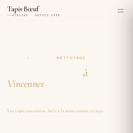
·
Tapis
Bœuf
ATELIER · DEPUIS 1950
›
›
ACCUEIL
VINCENNES
NETTOYAGE
Nettoyage de tapis
à
Vincennes
À la main, depuis 1950.
Nous
Vos tapis vincennois, lavés à la main comme en 1950.
nettoyons vos tapis
à Vincennes
entièrement à la
main, par quatre générations d'artisans depuis 1950,