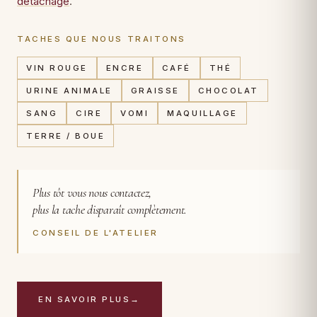
détachage
.
TACHES QUE NOUS TRAITONS
VIN ROUGE
ENCRE
CAFÉ
THÉ
URINE ANIMALE
GRAISSE
CHOCOLAT
SANG
CIRE
VOMI
MAQUILLAGE
TERRE / BOUE
Plus tôt vous nous contactez,
plus la tache disparaît complètement.
CONSEIL DE L'ATELIER
EN SAVOIR PLUS
→
CAS TRAITÉ