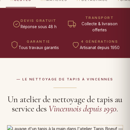
TRANSPORT
DEVIS GRATUIT
Collecte & livraison
Réponse sous 48 h
offertes
GARANTIE
4 GÉNÉRATIONS
Tous travaux garantis
Artisanat depuis 1950
— LE NETTOYAGE DE TAPIS À VINCENNES
Un atelier de nettoyage de tapis au
service des
Vincennois depuis 1950
.