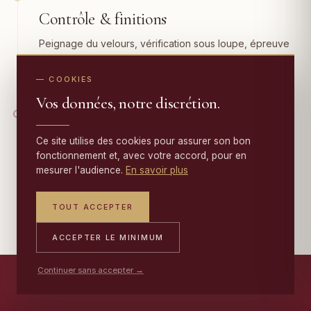
Contrôle & finitions
Peignage du velours, vérification sous loupe, épreuve
finale. La pièce ne reprend la route de Liège qu'une
fois la reprise devenue invisible à l'œil.
— COOKIES
Vos données, notre discrétion.
ÉTAPE 07
Livraison & garantie 10 ans
Ce site utilise des cookies pour assurer son bon
fonctionnement et, avec votre accord, pour en
Retour du tapis à votre domicile à Liège, accompagné
mesurer l'audience.
En savoir plus
de son certificat de restauration et d'une
garantie 10
ans
sur les travaux effectués.
TOUT ACCEPTER
ACCEPTER LE MINIMUM
Continuer sans accepter →