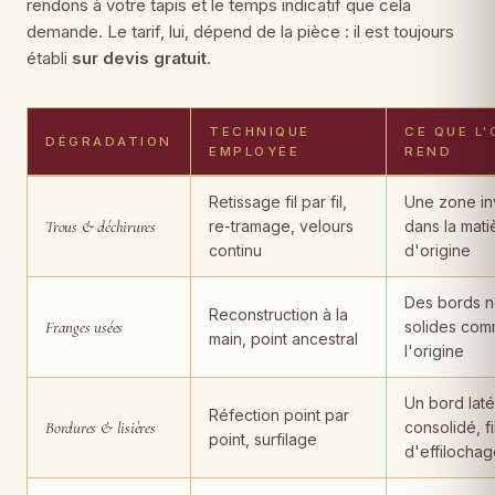
rendons à votre tapis et le temps indicatif que cela
demande. Le tarif, lui, dépend de la pièce : il est toujours
établi
sur devis gratuit
.
TECHNIQUE
CE QUE L'
DÉGRADATION
EMPLOYÉE
REND
Dégradations de tapis, techniques de restauration employées, rés
Retissage fil par fil,
Une zone inv
Trous & déchirures
re-tramage, velours
dans la mati
continu
d'origine
Des bords n
Reconstruction à la
Franges usées
solides com
main, point ancestral
l'origine
Un bord laté
Réfection point par
Bordures & lisières
consolidé, f
point, surfilage
d'effilocha