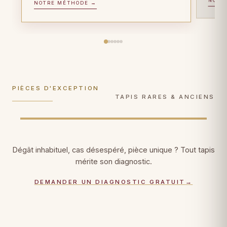
PIÈCES D'EXCEPTION
NOTRE MÉTHODE →
FIBRE PRÉCIEUSE
Tapis anciens
Tapis en soie
Plus de 100 ans d'âge ? Gestes de
Soie sur soie, Tabriz, Qom, Hereke : gestes
conservation muséale
, documentation
ultra-délicats, faiblesses de trame
photographique, certificat patrimonial.
consolidées fil par fil.
PIÈCES D'EXCEPTION
DÉCOUVRIR →
DÉCOUVRIR →
TAPIS RARES & ANCIENS
Dégât inhabituel, cas désespéré, pièce unique ? Tout tapis
mérite son diagnostic.
DEMANDER UN DIAGNOSTIC GRATUIT
→