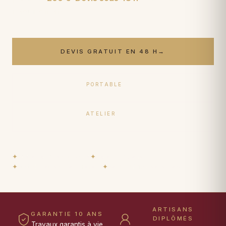
retour offerts.
DEVIS GRATUIT EN 48 H
→
PORTABLE
06 17 59 32 54
ATELIER
09 50 91 88 85
✦
Restaurateurs diplômés
✦
Garantie 10 ans
✦
Prêt de tapis durant travaux
✦
Paiement 15× sans frais
ARTISANS
GARANTIE 10 ANS
DIPLÔMÉS
Travaux garantis à vie