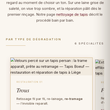
regard au moment de choisir un ton. Sur une laine grise de
saleté, on vise trop sombre, et la réparation pâlit dès le
premier rinçage. Notre page
nettoyage de tapis
décrit le
procédé bain par bain.
PAR TYPE DE DÉGRADATION
6 SPÉCIALITÉS
RESTAURATION 01
RESTA
Trous
Fra
Recons
Retissage fil par fil, re-lainage,
re-tramage
d'orig
— l'invisible reparaît.
NOTR