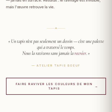
— jamais en surface. Résultat : le ravivage est invisible,
mais l'œuvre retrouve la vie.
✦
« Un tapis n'est pas seulement un dessin —
c'est une palette
qui a traversé le temps.
Nous la ravivons sans jamais la
recréer
. »
— ATELIER TAPIS BOEUF
FAIRE RAVIVER LES COULEURS DE MON
→
TAPIS