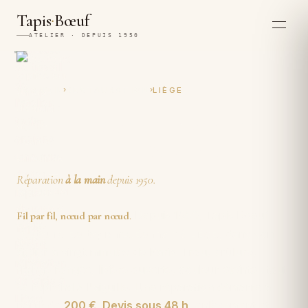
·
Tapis
Bœuf
ATELIER · DEPUIS 1950
›
›
ACCUEIL
RESTAURATION
LIÈGE
Restauration et réparation
artisanales de tapis à Liège
Réparation
à la main
depuis 1950.
Depuis 1950, Tapis Boeuf
Fil par fil
,
nœud par nœud
.
restaure les tapis noués main à Liège
, dans son
atelier à vingt minutes de Paris. Trou, brûlure,
frange rongée, lisière ouverte, couleur éteinte : tout
se reprend à l'aiguille. Une réparation démarre à
partir de
200 €
.
Devis sous 48 h
, enlèvement et