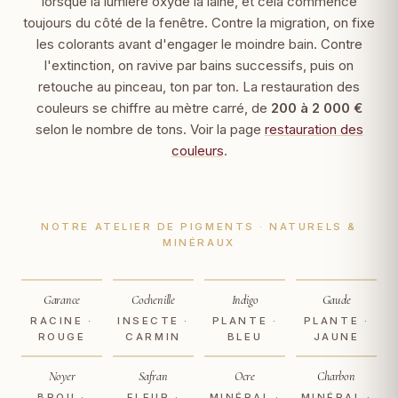
lorsque la lumière oxyde la laine, et cela commence
toujours du côté de la fenêtre. Contre la migration, on fixe
les colorants avant d'engager le moindre bain. Contre
l'extinction, on ravive par bains successifs, puis on
retouche au pinceau, ton par ton. La restauration des
couleurs se chiffre au mètre carré, de
200 à 2 000 €
selon le nombre de tons. Voir la page
restauration des
couleurs
.
NOTRE ATELIER DE PIGMENTS · NATURELS &
MINÉRAUX
Garance
Cochenille
Indigo
Gaude
RACINE ·
INSECTE ·
PLANTE ·
PLANTE ·
ROUGE
CARMIN
BLEU
JAUNE
Noyer
Safran
Ocre
Charbon
BROU ·
FLEUR ·
MINÉRAL ·
MINÉRAL ·