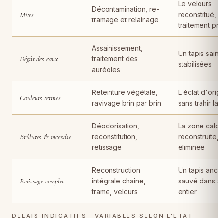
Le velours
Décontamination, re-
Mites
reconstitué,
tramage et relainage
traitement p
Assainissement,
Un tapis sain
Dégât des eaux
traitement des
stabilisées
auréoles
Reteinture végétale,
L'éclat d'ori
Couleurs ternies
ravivage brin par brin
sans trahir l
Déodorisation,
La zone cal
Brûlures & incendie
reconstitution,
reconstruite
retissage
éliminée
Reconstruction
Un tapis anc
Retissage complet
intégrale chaîne,
sauvé dans 
trame, velours
entier
DÉLAIS INDICATIFS · VARIABLES SELON L'ÉTAT