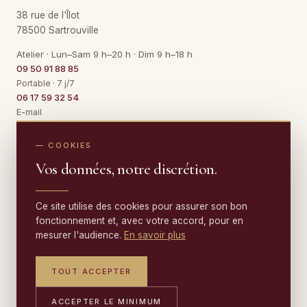
38 rue de l'Îlot
78500 Sartrouville
Atelier · Lun–Sam 9 h–20 h · Dim 9 h–18 h
09 50 91 88 85
Portable · 7 j/7
06 17 59 32 54
E-mail
Contact@TapisBoeuf.fr
— COOKIES
Vos données, notre discrétion.
NETTOYAGE
Nettoyage de tapis
RESTAURATION
Ce site utilise des cookies pour assurer son bon
Tapis en soie
fonctionnement et, avec votre accord, pour en
Restauration de tapis
Tapis en laine
mesurer l'audience.
En savoir plus
EXPERTISE & VENTE
Franges
Tapis d'Orient
Expertise de tapis
Trous & déchirures
TOUT ACCEPTER
Tapis ancien
ZONES D'INTERVENTION
Rachat de tapis
Tapis mité
Détachage
Nice
ACCEPTER LE MINIMUM
Vente de tapis