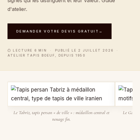
signes qui les distinguent et leur valeur. Guide
d'atelier.
DEMANDER VOTRE DEVIS GRATUIT
→
⏱ LECTURE 6 MIN · PUBLIÉ LE 2 JUILLET 2026 ·
ATELIER TAPIS BOEUF, DEPUIS 1950
Le Tabriz, tapis persan « de ville » : médaillon central et
Le Gabbeh,
nouage fin.