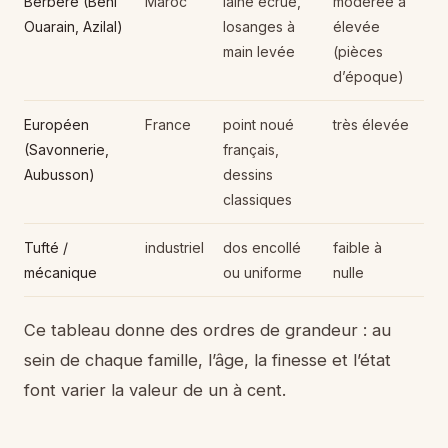
Berbère (Beni
Maroc
laine écrue,
modérée à
Ouarain, Azilal)
losanges à
élevée
main levée
(pièces
d’époque)
Européen
France
point noué
très élevée
(Savonnerie,
français,
Aubusson)
dessins
classiques
Tufté /
industriel
dos encollé
faible à
mécanique
ou uniforme
nulle
Ce tableau donne des ordres de grandeur : au
sein de chaque famille, l’âge, la finesse et l’état
font varier la valeur de un à cent.