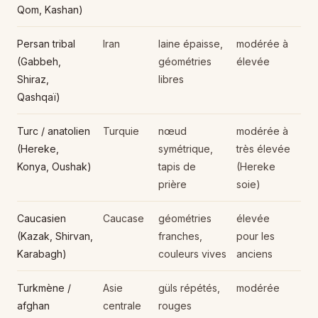
Qom, Kashan)
Persan tribal
Iran
laine épaisse,
modérée à
(Gabbeh,
géométries
élevée
Shiraz,
libres
Qashqaï)
Turc / anatolien
Turquie
nœud
modérée à
(Hereke,
symétrique,
très élevée
Konya, Oushak)
tapis de
(Hereke
prière
soie)
Caucasien
Caucase
géométries
élevée
(Kazak, Shirvan,
franches,
pour les
Karabagh)
couleurs vives
anciens
Turkmène /
Asie
güls répétés,
modérée
afghan
centrale
rouges